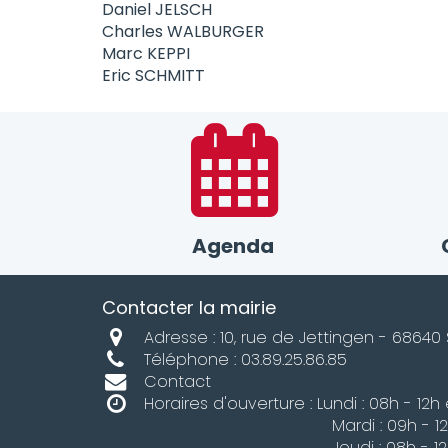
Daniel JELSCH
Charles WALBURGER
Marc KEPPI
Eric SCHMITT
Agenda
Contacter la mairie
Adresse : 10, rue de Jettingen - 68640 
Téléphone : 03.89.25.86.85
Contact
Horaires d'ouverture : Lundi : 08h - 12h 
Mardi : 09h - 12h et 13
Jeudi : 08h - 12h et 13