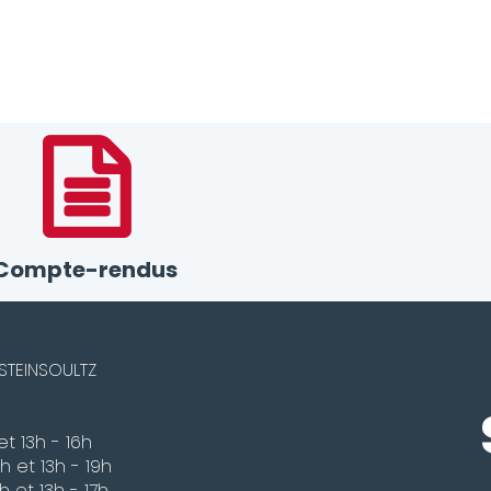
Compte-rendus
STEINSOULTZ
et 13h - 16h
h - 19h
h - 17h